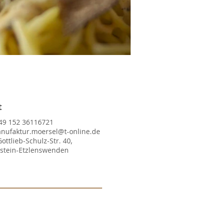
t
49 152 36116721
nufaktur.moersel@t-online.de
Gottlieb-Schulz-Str. 40,
lstein-Etzlenswenden