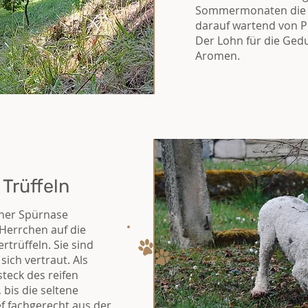
Sommermonaten die F
darauf wartend von P
Der Lohn für die Gedu
Aromen.
Trüffeln
einer Spürnase
Herrchen auf die
trüffeln. Sie sind
sich vertraut. Als
steck des reifen
 bis die seltene
f fachgerecht aus der