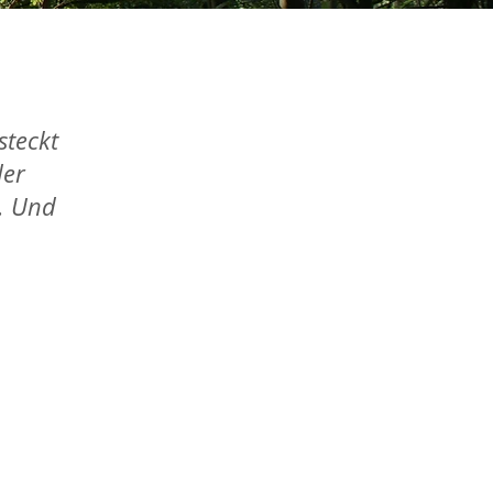
steckt
der
t. Und