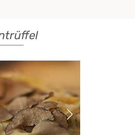
trüffel