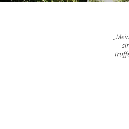
​„Mei
si
Trüff