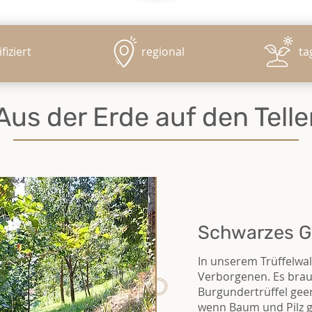
fiziert
regional
ta
Aus der Erde auf den Telle
Schwarzes G
In unserem Trüffelwal
Verborgenen. Es brauc
Burgundertrüffel gee
wenn Baum und Pilz ge