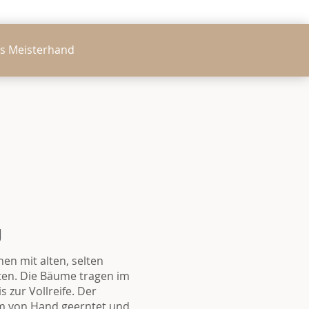
s Meisterhand
g
en mit alten, selten
en. Die Bäume tragen im
s zur Vollreife. Der
um von Hand geerntet und