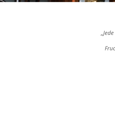
„Jede
Fru