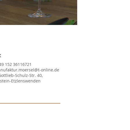
t
49 152 36116721
nufaktur.moersel@t-online.de
Gottlieb-Schulz-Str. 40,
lstein-Etzlenswenden