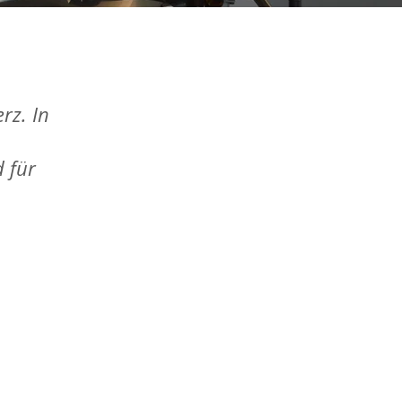
rz. In
 für