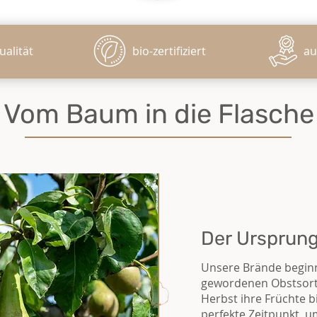
ualität
bio-zertifiziert
au
Vom Baum in die Flasche
Der Ursprun
Unsere Brände beginn
gewordenen Obstsort
Herbst ihre Früchte bi
perfekte Zeitpunkt, 