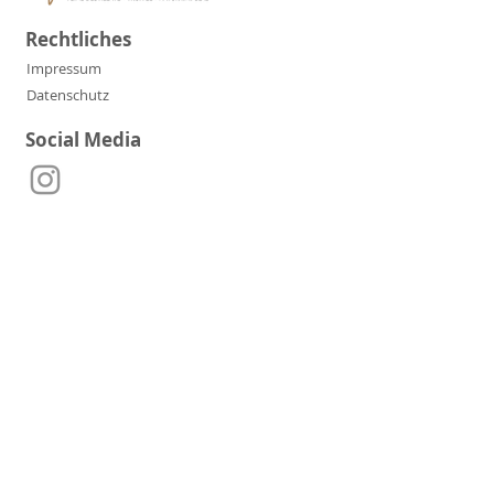
Rechtliches
Impressum
Datenschutz
Social Media
Kontakt
Telefon:
+49 152 36116721
E-Mail:
manufaktur.moersel@t-online.de
Adresse:
Gottlieb-Schulz-Str. 40,
71717 Beilstein-Etzlenswenden
Partner & Freunde der
Manufaktur Mörsel: