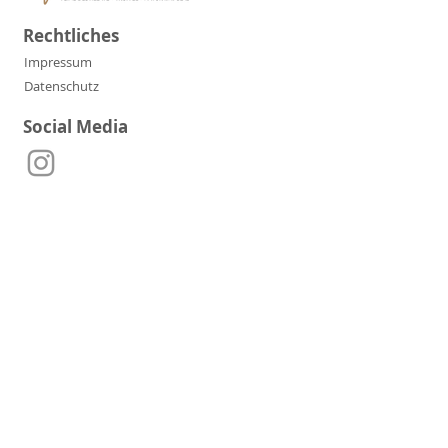
Rechtliches
Impressum
Datenschutz
Social Media
Kontakt
Telefon:
+49 152 36116721
E-Mail:
manufaktur.moersel@t-online.de
Adresse:
Gottlieb-Schulz-Str. 40,
71717 Beilstein-Etzlenswenden
Partner & Freunde der
Manufaktur Mörsel: