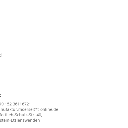
d
t
49 152 36116721
nufaktur.moersel@t-online.de
Gottlieb-Schulz-Str. 40,
lstein-Etzlenswenden