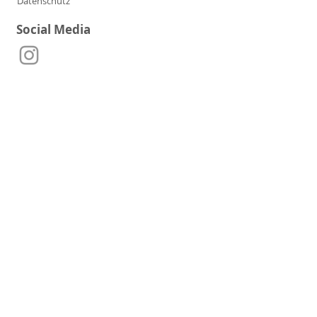
Datenschutz
Social Media
Kontakt
Telefon:
+49 152 36116721
E-Mail:
manufaktur.moersel@t-online.de
Adresse:
Gottlieb-Schulz-Str. 40,
71717 Beilstein-Etzlenswenden
Partner & Freunde der
Manufaktur Mörsel: