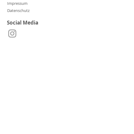
Impressum
Datenschutz
Social Media
Kontakt
Telefon:
+49 152 36116721
E-Mail:
manufaktur.moersel@t-online.de
Adresse:
Gottlieb-Schulz-Str. 40,
71717 Beilstein-Etzlenswenden
Partner & Freunde der
Manufaktur Mörsel: