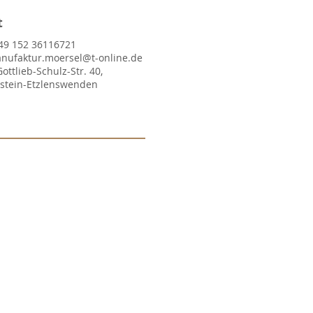
t
49 152 36116721
nufaktur.moersel@t-online.de
Gottlieb-Schulz-Str. 40,
lstein-Etzlenswenden