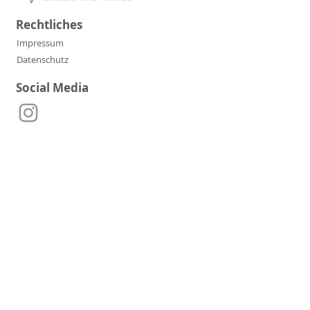
Rechtliches
Impressum
Datenschutz
Social Media
Kontakt
Telefon:
+49 152 36116721
E-Mail:
manufaktur.moersel@t-online.de
Adresse:
Gottlieb-Schulz-Str. 40,
71717 Beilstein-Etzlenswenden
Partner & Freunde der
Manufaktur Mörsel: