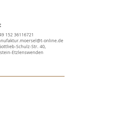
t
49 152 36116721
nufaktur.moersel@t-online.de
Gottlieb-Schulz-Str. 40,
lstein-Etzlenswenden