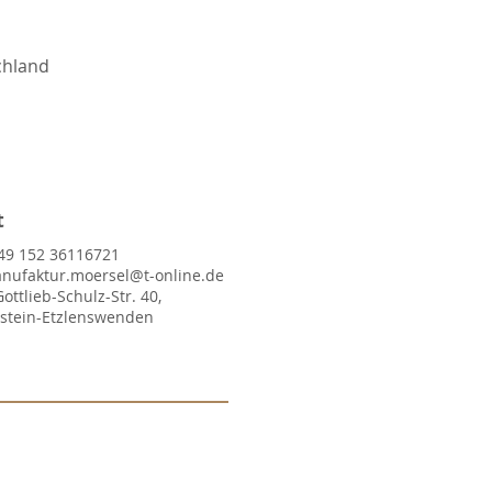
chland
t
49 152 36116721
nufaktur.moersel@t-online.de
Gottlieb-Schulz-Str. 40,
lstein-Etzlenswenden