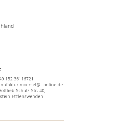
chland
t
49 152 36116721
nufaktur.moersel@t-online.de
Gottlieb-Schulz-Str. 40,
lstein-Etzlenswenden