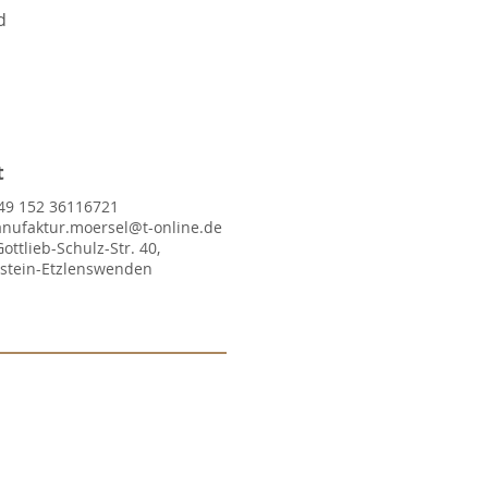
d
t
49 152 36116721
nufaktur.moersel@t-online.de
Gottlieb-Schulz-Str. 40,
lstein-Etzlenswenden